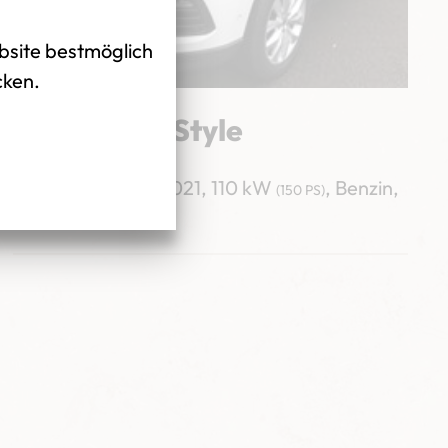
bsite bestmöglich
cken.
Seat Ateca Style
39.744km
,
März 2021
,
110 kW
,
Benzin
,
(150 PS)
24.398,00 EUR