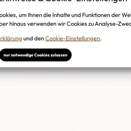
okies, um Ihnen die Inhalte und Funktionen der We
ber hinaus verwenden wir Cookies zu Analyse-Zwe
Seat Arona Style
rklärung
und den
Cookie-Einstellungen
.
33.076km
,
Okt. 2020
,
85 kW
,
Benzin
,
(116 PS)
nur notwendige Cookies zulassen
17.985,00 EUR