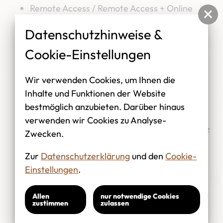
Remote Access / Remote Access + Online
Infotainment
Datenschutzhinweise &
Infotainmentsystem 13" Zoll
Navigationssystem
Cookie-Einstellungen
ApplecarPlay
AndroitAuto
Wir verwenden Cookies, um Ihnen die
Audiostreaming Bluetooth
Inhalte und Funktionen der Website
Freisprechanlage über Bluetooth
bestmöglich anzubieten. Darüber hinaus
Diebstahlalarmanlage, Innenraumüber-
verwenden wir Cookies zu Analyse-
wachung,Back-up-Horn und Abschleppschutz
Zwecken.
Lendenwirbelstütze, pneumatisch einstellbar
Zur
Datenschutzerklärung
und den
Cookie-
für linke Vordersitzlehne
Einstellungen
.
Allen
nur notwendige Cookies
zustimmen
zulassen