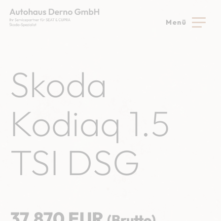
Menü
Skoda
Kodiaq 1.5
TSI DSG
37.870 EUR
(Brutto)