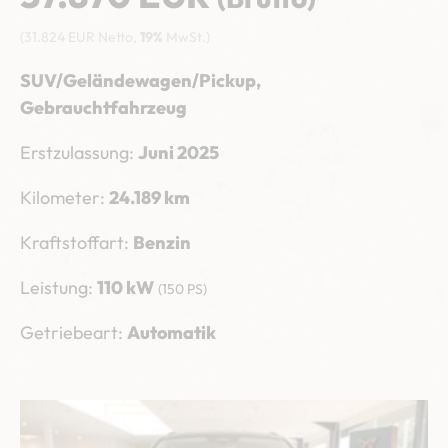
(31.824 EUR Netto,
19%
MwSt.)
SUV/Geländewagen/Pickup,
Gebrauchtfahrzeug
Erstzulassung:
Juni 2025
Kilometer:
24.189 km
Kraftstoffart:
Benzin
Leistung:
110 kW
(150 PS)
Getriebeart:
Automatik