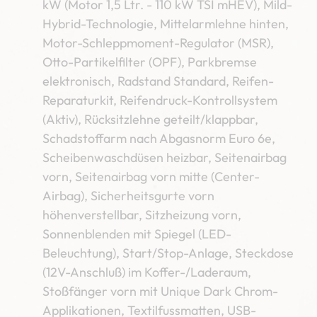
kW (Motor 1,5 Ltr. - 110 kW TSI mHEV), Mild-
Hybrid-Technologie, Mittelarmlehne hinten,
Motor-Schleppmoment-Regulator (MSR),
Otto-Partikelfilter (OPF), Parkbremse
elektronisch, Radstand Standard, Reifen-
Reparaturkit, Reifendruck-Kontrollsystem
(Aktiv), Rücksitzlehne geteilt/klappbar,
Schadstoffarm nach Abgasnorm Euro 6e,
Scheibenwaschdüsen heizbar, Seitenairbag
vorn, Seitenairbag vorn mitte (Center-
Airbag), Sicherheitsgurte vorn
höhenverstellbar, Sitzheizung vorn,
Sonnenblenden mit Spiegel (LED-
Beleuchtung), Start/Stop-Anlage, Steckdose
(12V-Anschluß) im Koffer-/Laderaum,
Stoßfänger vorn mit Unique Dark Chrom-
Applikationen, Textilfussmatten, USB-