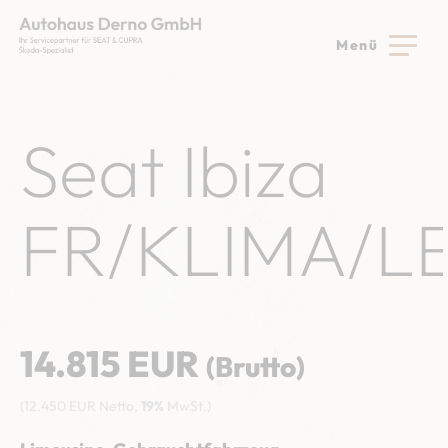
Menü
Seat
Ibiza
FR/KLIMA/L
14.815 EUR
(Brutto)
(12.450 EUR Netto,
19%
MwSt.)