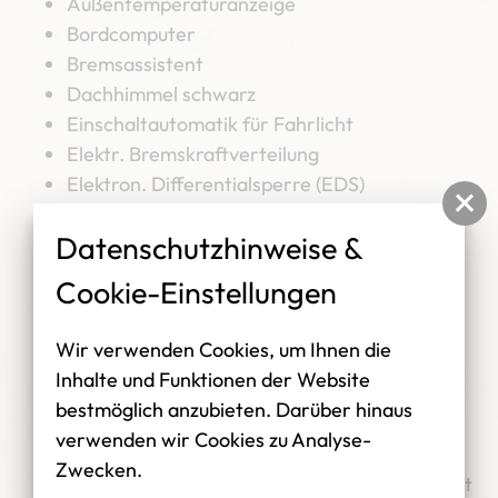
Außentemperaturanzeige
Bordcomputer
Bremsassistent
Dachhimmel schwarz
Einschaltautomatik für Fahrlicht
Elektr. Bremskraftverteilung
Elektron. Differentialsperre (EDS)
Fahrassistenz-System: Berganfahr-Assistent
Datenschutzhinweise &
(Hill-Holder)
Fahrassistenz-System: Fahrprofilauswahl
Cookie-Einstellungen
(SEAT Drive Profile)
Fahrassistenz-System: Multikollisionsbremse
Wir verwenden Cookies, um Ihnen die
(Multi Collision Brake)
Inhalte und Funktionen der Website
Fahrassistenz-System: Müdigkeitserkennung
bestmöglich anzubieten. Darüber hinaus
Fahrassistenz-System: Spurhalteassistent
verwenden wir Cookies zu Analyse-
Fahrassistenz-System:
Zwecken.
Umfeldbeobachtungssystem (Front assist) mit