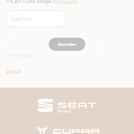
Bild neu laden
absenden
(
!
) Pflichtfelder!
zurück